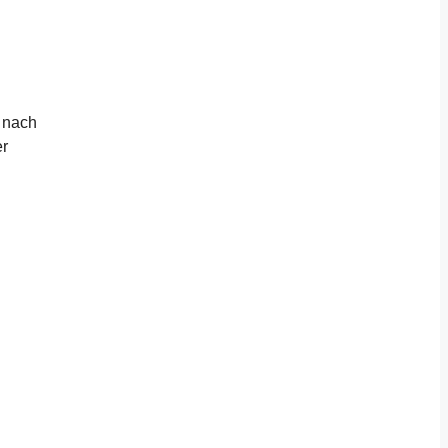
h nach
er