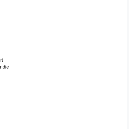
rt
r die