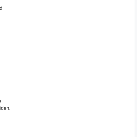
nd
n
iden.