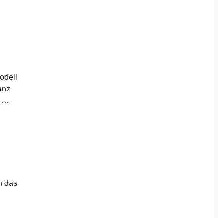
odell
anz.
n …
h das