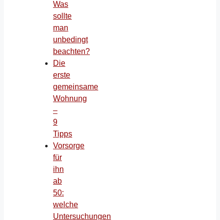
Was
sollte
man
unbedingt
beachten?
Die
erste
gemeinsame
Wohnung
–
9
Tipps
Vorsorge
für
ihn
ab
50:
welche
Untersuchungen