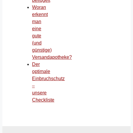
beflügelt
Woran
erkennt
man
eine
gute
(und
günstige)
Versandapotheke?
Der
optimale
Einbruchschutz
–
unsere
Checkliste