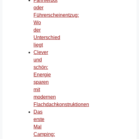
Fahrverbot
oder
Führerscheinentzug:
Wo
der
Unterschied
liegt
Clever
und
schön:
Energie
sparen
mit
modernen
Flachdachkonstruktionen
Das
erste
Mal
Camping: