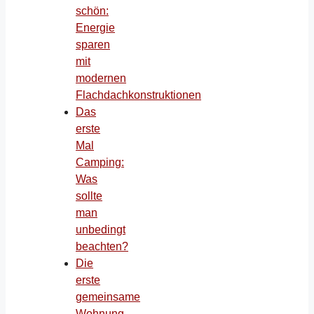
schön:
Energie
sparen
mit
modernen
Flachdachkonstruktionen
Das
erste
Mal
Camping:
Was
sollte
man
unbedingt
beachten?
Die
erste
gemeinsame
Wohnung