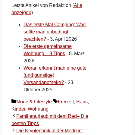
Letzte Artikel von Redaktion
(
Alle
anzeigen
)
Das erste Mal Camping: Was
sollte man unbedingt
beachten?
- 3. April 2026
Die erste gemeinsame
Wohnung – 9 Tipps
- 8. März
2026
Woran erkennt man eine gute
(und günstige)
Versandapotheke?
- 23.
Oktober 2025
Kategorien
Schlagwörter
Mode & Lifestyle
Freizeit
,
Haus
,
Kinder
,
Wohnung
Familienurlaub mit dem Rad– Die
besten Tipps
Die Kryotechnik in der Medizin: