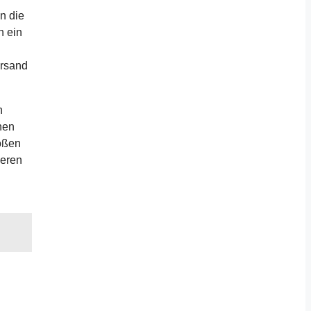
n die
n ein
ersand
n
hen
roßen
ieren