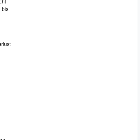
cht
 bis
rlust
ser