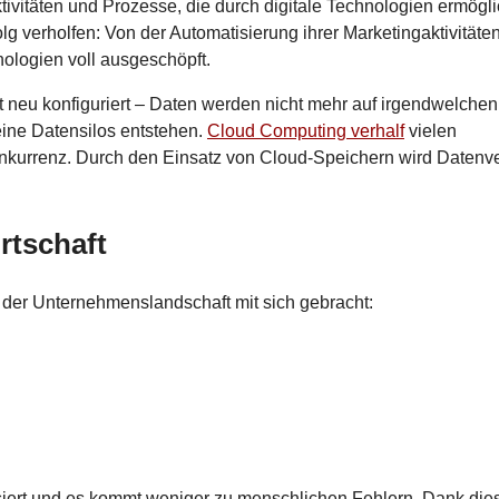
ivitäten und Prozesse, die durch digitale Technologien ermögli
g verholfen: Von der Automatisierung ihrer Marketingaktivitäten
ologien voll ausgeschöpft.
 neu konfiguriert – Daten werden nicht mehr auf irgendwelchen
eine Datensilos entstehen.
Cloud Computing verhalf
vielen
kurrenz. Durch den Einsatz von Cloud-Speichern wird Datenve
irtschaft
n der Unternehmenslandschaft mit sich gebracht:
isiert und es kommt weniger zu menschlichen Fehlern. Dank die