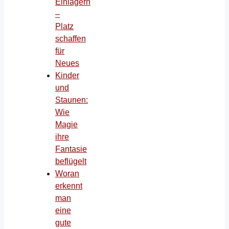
Einlagern
–
Platz
schaffen
für
Neues
Kinder
und
Staunen:
Wie
Magie
ihre
Fantasie
beflügelt
Woran
erkennt
man
eine
gute