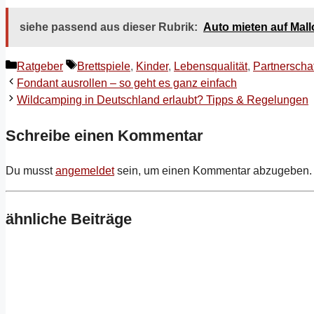
siehe passend aus dieser Rubrik:
Auto mieten auf Mall
Kategorien
Schlagwörter
Ratgeber
Brettspiele
,
Kinder
,
Lebensqualität
,
Partnerschaf
Fondant ausrollen – so geht es ganz einfach
Wildcamping in Deutschland erlaubt? Tipps & Regelungen
Schreibe einen Kommentar
Du musst
angemeldet
sein, um einen Kommentar abzugeben.
ähnliche Beiträge