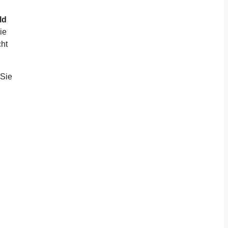
ld
ie
cht
 Sie