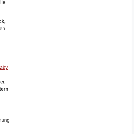
lie
ck,
een
Baby
er,
tern
.
anung