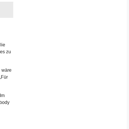
lie
 es zu
e wäre
„Für
 Im
ybody