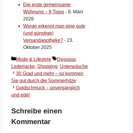
Die erste gemeinsame
Wohnung – 9 Tipps
- 8. März
2026
Woran erkennt man eine gute
(und günstige)
Versandapotheke?
- 23.
Oktober 2025
Kategorien
Schlagwörter
Mode & Lifestyle
Dessous
,
Lederjacke
,
Shopping
,
Unterwäsche
30 Grad und mehr – so kommen
Sie gut durch die Sommerhitze
Goldschmuck – unvergänglich
und edel
Schreibe einen
Kommentar