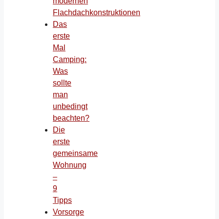
modernen
Flachdachkonstruktionen
Das
erste
Mal
Camping:
Was
sollte
man
unbedingt
beachten?
Die
erste
gemeinsame
Wohnung
–
9
Tipps
Vorsorge