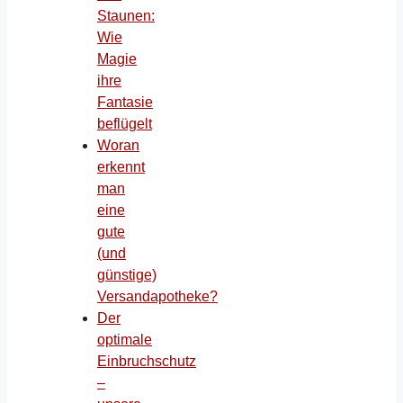
Staunen:
Wie
Magie
ihre
Fantasie
beflügelt
Woran
erkennt
man
eine
gute
(und
günstige)
Versandapotheke?
Der
optimale
Einbruchschutz
–