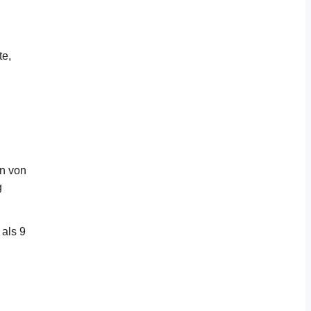
te,
en von
g
 als 9