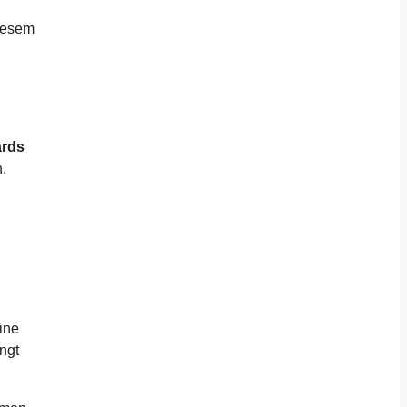
diesem
ards
.
ine
ngt