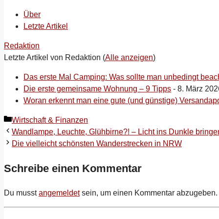
Über
Letzte Artikel
Redaktion
Letzte Artikel von Redaktion
(
Alle anzeigen
)
Das erste Mal Camping: Was sollte man unbedingt beac
Die erste gemeinsame Wohnung – 9 Tipps
- 8. März 202
Woran erkennt man eine gute (und günstige) Versandap
Kategorien
Wirtschaft & Finanzen
Wandlampe, Leuchte, Glühbirne?! – Licht ins Dunkle bringe
Die vielleicht schönsten Wanderstrecken in NRW
Schreibe einen Kommentar
Du musst
angemeldet
sein, um einen Kommentar abzugeben.