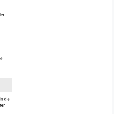
der
ge
in die
ten.