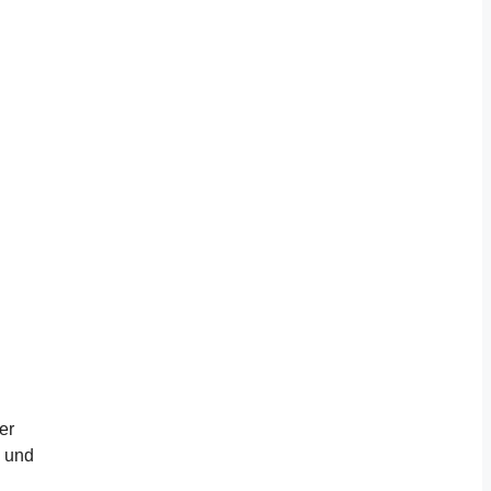
er
n und