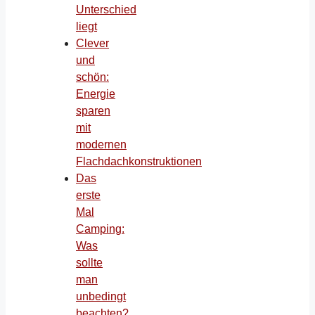
Unterschied
liegt
Clever
und
schön:
Energie
sparen
mit
modernen
Flachdachkonstruktionen
Das
erste
Mal
Camping:
Was
sollte
man
unbedingt
beachten?