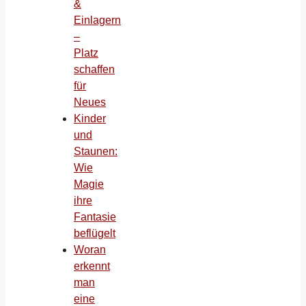
&
Einlagern
–
Platz
schaffen
für
Neues
Kinder
und
Staunen:
Wie
Magie
ihre
Fantasie
beflügelt
Woran
erkennt
man
eine