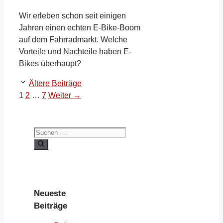
Wir erleben schon seit einigen
Jahren einen echten E-Bike-Boom
auf dem Fahrradmarkt. Welche
Vorteile und Nachteile haben E-
Bikes überhaupt?
Ältere Beiträge
Seite
Seite
Seite
1
2
…
7
Weiter
→
Suchen
nach:
Neueste
Beiträge