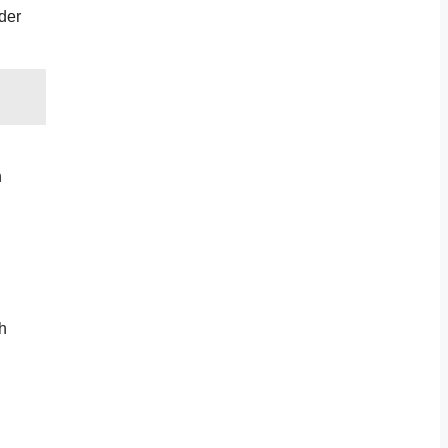
der
h
h