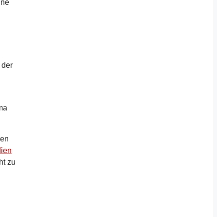
ine
 der
ima
ben
dien
ht zu