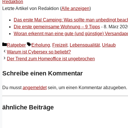
Redaktion
Letzte Artikel von Redaktion
(
Alle anzeigen
)
Das erste Mal Camping: Was sollte man unbedingt beac
Die erste gemeinsame Wohnung – 9 Tipps
- 8. März 202
Woran erkennt man eine gute (und günstige) Versandap
Kategorien
Schlagwörter
Ratgeber
Erholung
,
Freizeit
,
Lebensqualität
,
Urlaub
Warum ist Cybersex so beliebt?
Der Trend zum Homeoffice ist ungebrochen
Schreibe einen Kommentar
Du musst
angemeldet
sein, um einen Kommentar abzugeben.
ähnliche Beiträge